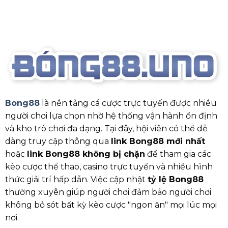
Bong88
là nền tảng cá cược trực tuyến được nhiều
người chơi lựa chọn nhờ hệ thống vận hành ổn định
và kho trò chơi đa dạng. Tại đây, hội viên có thể dễ
dàng truy cập thông qua
link Bong88 mới nhất
hoặc
link Bong88 không bị chặn
để tham gia các
kèo cược thể thao, casino trực tuyến và nhiều hình
thức giải trí hấp dẫn. Việc cập nhật
tỷ lệ Bong88
thường xuyên giúp người chơi đảm bảo người chơi
không bỏ sót bất kỳ kèo cược "ngon ăn" mọi lúc mọi
nơi.