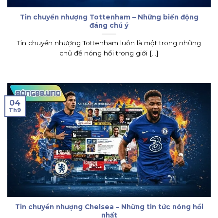
Tin chuyển nhượng Tottenham – Những biến động
đáng chú ý
Tin chuyển nhượng Tottenham luôn là một trong những
chủ đề nóng hổi trong giới [...]
04
Th9
Tin chuyển nhượng Chelsea – Những tin tức nóng hổi
nhất