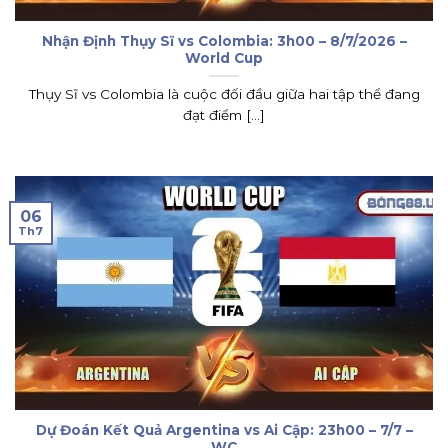
Nhận Định Thụy Sĩ vs Colombia: 3h00 – 8/7/2026 –
World Cup
Thụy Sĩ vs Colombia là cuộc đối đầu giữa hai tập thể đang
đạt điểm [...]
06
Th7
Dự Đoán Kết Quả Argentina vs Ai Cập: 23h00 – 7/7 –
WC