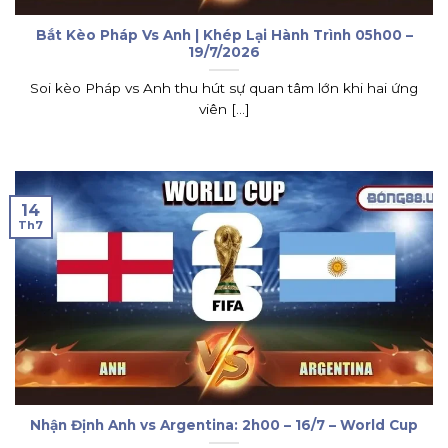
Bắt Kèo Pháp Vs Anh | Khép Lại Hành Trình 05h00 –
19/7/2026
Soi kèo Pháp vs Anh thu hút sự quan tâm lớn khi hai ứng
viên [...]
14
Th7
Nhận Định Anh vs Argentina: 2h00 – 16/7 – World Cup