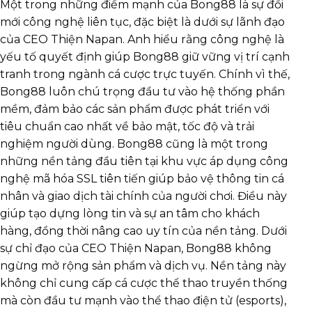
Một trong những điểm mạnh của Bong88 là sự đổi
mới công nghệ liên tục, đặc biệt là dưới sự lãnh đạo
của CEO Thiện Napan. Anh hiểu rằng công nghệ là
yếu tố quyết định giúp Bong88 giữ vững vị trí cạnh
tranh trong ngành cá cược trực tuyến. Chính vì thế,
Bong88 luôn chú trọng đầu tư vào hệ thống phần
mềm, đảm bảo các sản phẩm được phát triển với
tiêu chuẩn cao nhất về bảo mật, tốc độ và trải
nghiệm người dùng. Bong88 cũng là một trong
những nền tảng đầu tiên tại khu vực áp dụng công
nghệ mã hóa SSL tiên tiến giúp bảo vệ thông tin cá
nhân và giao dịch tài chính của người chơi. Điều này
giúp tạo dựng lòng tin và sự an tâm cho khách
hàng, đồng thời nâng cao uy tín của nền tảng. Dưới
sự chỉ đạo của CEO Thiện Napan, Bong88 không
ngừng mở rộng sản phẩm và dịch vụ. Nền tảng này
không chỉ cung cấp cá cược thể thao truyền thống
mà còn đầu tư mạnh vào thể thao điện tử (esports),