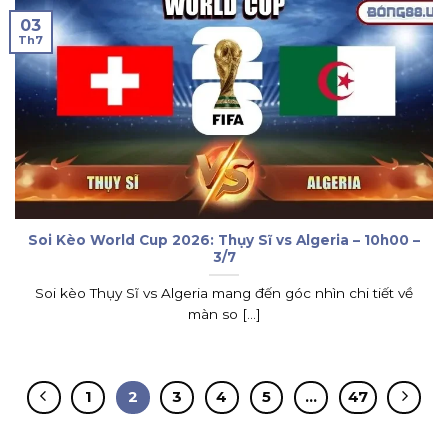
03
Th7
Soi Kèo World Cup 2026: Thụy Sĩ vs Algeria – 10h00 –
3/7
Soi kèo Thụy Sĩ vs Algeria mang đến góc nhìn chi tiết về
màn so [...]
1
2
3
4
5
…
47