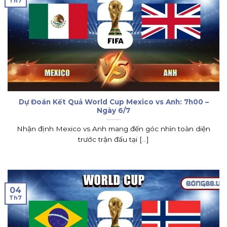
Th7
Dự Đoán Kết Quả World Cup Mexico vs Anh: 7h00 –
Ngày 6/7
Nhận định Mexico vs Anh mang đến góc nhìn toàn diện
trước trận đấu tại [...]
04
Th7