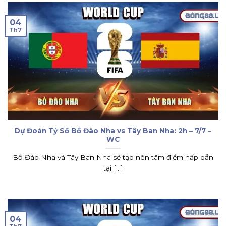
04
Th7
Dự Đoán Tỷ Số Bồ Đào Nha vs Tây Ban Nha: 2h – 7/7 –
WC
Bồ Đào Nha và Tây Ban Nha sẽ tạo nên tâm điểm hấp dẫn
tại [...]
04