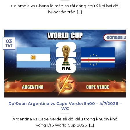
Colombia vs Ghana là màn so tài đáng chú ý khi hai đội
bước vào trận [...]
03
Th7
Dự Đoán Argentina vs Cape Verde: 5h00 – 4/7/2026 –
WC
Argentina vs Cape Verde sẽ đối đầu trong khuôn khổ
vòng 1/16 World Cup 2026. [...]