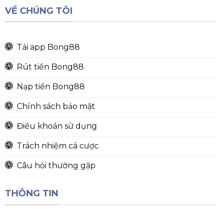
VỀ CHÚNG TÔI
Tải app Bong88
Rút tiền Bong88
Nạp tiền Bong88
Chính sách bảo mật
Điều khoản sử dụng
Trách nhiệm cá cược
Câu hỏi thường gặp
THÔNG TIN