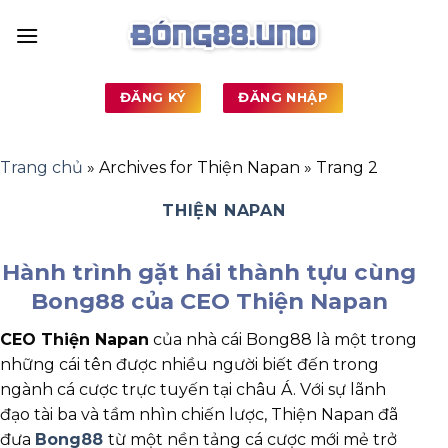
Bỏ
qua
nội
dung
ĐĂNG KÝ
ĐĂNG NHẬP
Trang chủ
»
Archives for Thiện Napan
»
Trang 2
THIỆN NAPAN
Hành trình gặt hái thành tựu cùng
Bong88 của CEO Thiện Napan
CEO Thiện Napan
của nhà cái Bong88 là một trong
những cái tên được nhiều người biết đến trong
ngành cá cược trực tuyến tại châu Á. Với sự lãnh
đạo tài ba và tầm nhìn chiến lược, Thiện Napan đã
đưa
Bong88
từ một nền tảng cá cược mới mẻ trở